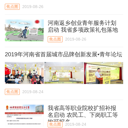
焦点图
2019-08-26
河南返乡创业青年服务计划
启动 我省多项政策礼包落地
焦点图
2019-08-26
2019年河南省首届城市品牌创新发展•青年论坛
暨春雁行动•河南返乡创业青年服务计划启动仪
式在郑州召开
焦点图
2019-08-24
我省高等职业院校扩招补报
名启动 农民工、下岗职工等
均可报名
焦点图
2019-08-24