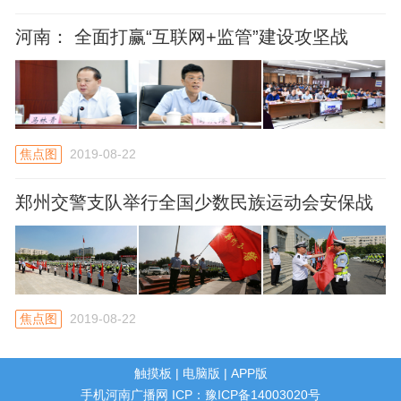
河南： 全面打赢“互联网+监管”建设攻坚战
焦点图
2019-08-22
郑州交警支队举行全国少数民族运动会安保战
时党员突击队授旗仪式
焦点图
2019-08-22
触摸板
|
电脑版
|
APP版
手机河南广播网 ICP：豫ICP备14003020号