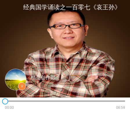
经典国学诵读之一百零七《哀王孙》
精品创作部
V
00:00
06:59