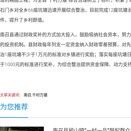
准的精品工程，为全县“千村万塘”综合治理树立了标杆，积累
石门乡对全乡66座坑塘迅速开展综合整治，目前完成12座坑塘
件，提升了乡村颜值。
南召县通过财政奖补的方式加大投入，鼓励吸纳社会资本，努力
的投资机制。县财政每年列支一定资金纳入财政零基预算，对先
治1座坑塘不少于1万元的标准对乡镇进行奖励；落实每座坑塘
于1000元的标准进行奖补，为综合整治提供资金保障、动力支
文章关键词：
南召,千村万塘
为您推荐
南召县留山镇“一村一品”鼓起群众