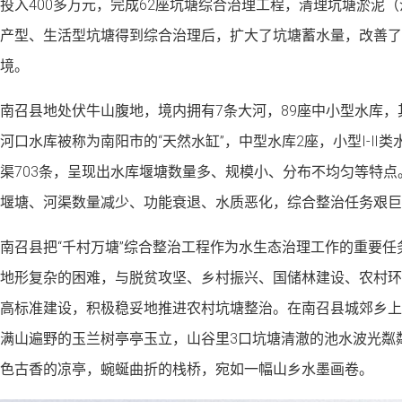
投入400多万元，完成62座坑塘综合治理工程，清理坑塘淤泥（
产型、生活型坑塘得到综合治理后，扩大了坑塘蓄水量，改善了
境。
南召县地处伏牛山腹地，境内拥有7条大河，89座中小型水库，其
河口水库被称为南阳市的“天然水缸”，中型水库2座，小型I-Ⅱ类水
渠703条，呈现出水库堰塘数量多、规模小、分布不均匀等特
堰塘、河渠数量减少、功能衰退、水质恶化，综合整治任务艰巨
南召县把“千村万塘”综合整治工程作为水生态治理工作的重要
地形复杂的困难，与脱贫攻坚、乡村振兴、国储林建设、农村环
高标准建设，积极稳妥地推进农村坑塘整治。在南召县城郊乡上店
满山遍野的玉兰树亭亭玉立，山谷里3口坑塘清澈的池水波光粼
色古香的凉亭，蜿蜒曲折的栈桥，宛如一幅山乡水墨画卷。