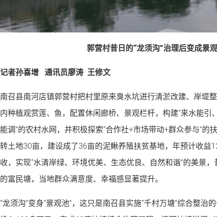
郭营村昔日的“龙须沟”治理后变成景
记者孙喜增 通讯员廖涛 王修文
南召县南河店镇郭营村把村里原来臭水坑进行清淤改建、岸堤整
内种植观赏莲、鱼，配置休闲廊桥、景观栏杆，构建“来水能引
能调”的农村水网，并积极探索“合作社+市场带动+群众参与”的
转土地30亩，建设成了36亩的泥鳅养殖扶贫基地，年预计收益1
收，实现“水清岸绿、环境优美、生态优良、自然和谐”的美景
的富民塘，当地群众满意度、幸福感显著提升。
“龙须沟”变身“景观池”，这只是南召县实施“千村万塘”综合整