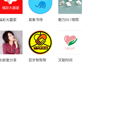
福彩大赢家
易象书场
魅力881晴雨表
乐龄爱分享
百岁帮帮帮
文聪时间