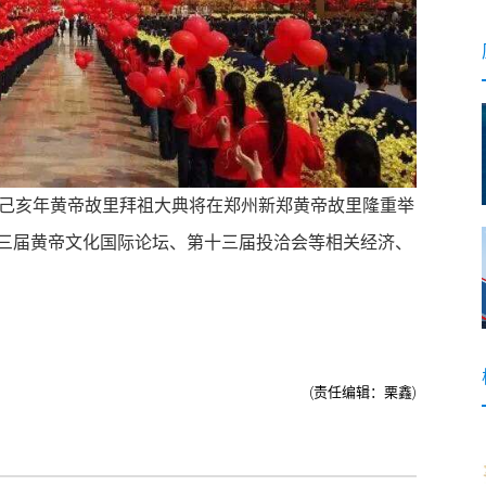
，己亥年黄帝故里拜祖大典将在郑州新郑黄帝故里隆重举
三届黄帝文化国际论坛、第十三届投洽会等相关经济、
(责任编辑：栗鑫)