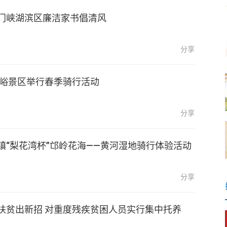
门峡湖滨区廉洁家书倡清风
分享
环翠峪景区举行春季骑行活动
分享
镇“梨花湾杯”邙岭花海——黄河湿地骑行体验活动
分享
扶贫出新招 对重度残疾贫困人员实行集中托养