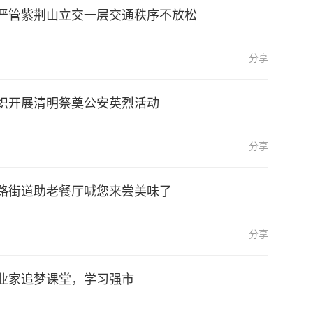
严管紫荆山立交一层交通秩序不放松
分享
织开展清明祭奠公安英烈活动
分享
路街道助老餐厅喊您来尝美味了
分享
业家追梦课堂，学习强市