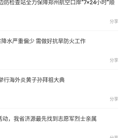
边防检查站全力保障郑州航空口岸“7×24小时”顺
分享
省降水严重偏少 需做好抗旱防火工作
分享
举行海外炎黄子孙拜祖大典
分享
”活动，我省济源最先找到志愿军烈士亲属
分享