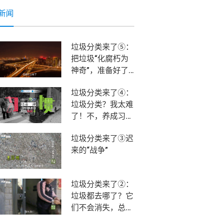
新闻
垃圾分类来了⑤：
把垃圾“化腐朽为
神奇”，准备好了
吗？该我们上场
垃圾分类来了④：
了！
垃圾分类？我太难
了！不，养成习惯
就不难！
垃圾分类来了③迟
来的“战争”
垃圾分类来了②：
垃圾都去哪了？它
们不会消失，总有