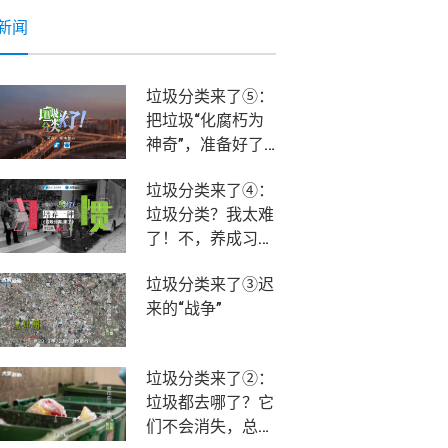
新闻
垃圾分类来了⑤：
把垃圾“化腐朽为
神奇”，准备好了
吗？该我们上场
垃圾分类来了④：
了！
垃圾分类？我太难
了！不，养成习惯
就不难！
垃圾分类来了③迟
来的“战争”
垃圾分类来了②：
垃圾都去哪了？它
们不会消失，总有