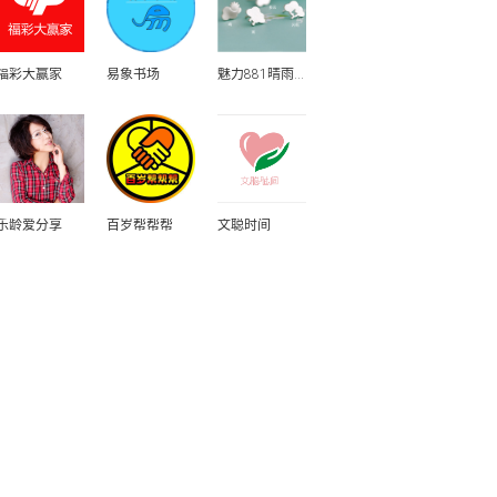
福彩大赢家
易象书场
魅力881晴雨表
乐龄爱分享
百岁帮帮帮
文聪时间