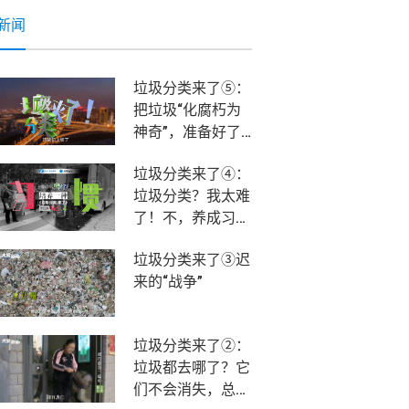
新闻
垃圾分类来了⑤：
把垃圾“化腐朽为
神奇”，准备好了
吗？该我们上场
垃圾分类来了④：
了！
垃圾分类？我太难
了！不，养成习惯
就不难！
垃圾分类来了③迟
来的“战争”
垃圾分类来了②：
垃圾都去哪了？它
们不会消失，总有