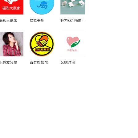
福彩大赢家
易象书场
魅力881晴雨表
乐龄爱分享
百岁帮帮帮
文聪时间