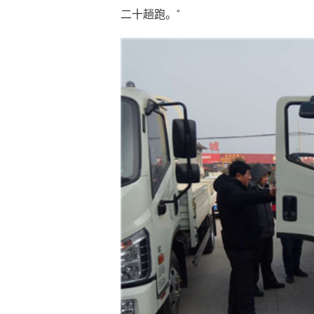
二十趟跑。”