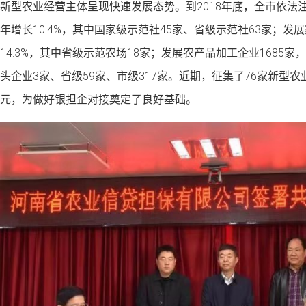
新型农业经营主体呈现快速发展态势。到2018年底，全市依法注
年增长10.4%，其中国家级示范社45家、省级示范社63家；发展
14.3%，其中省级示范农场18家；发展农产品加工企业1685
头企业3家、省级59家、市级317家。近期，征集了76家新型农业
元，为做好银担企对接奠定了良好基础。