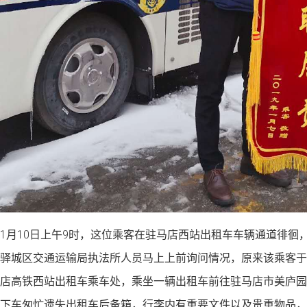
1月10日上午9时，这位乘客在驻马店西站出租车车辆通道徘徊
驿城区交通运输局执法所人员马上上前询问情况，原来该乘客于9
店高铁西站出租车乘车处，乘坐一辆出租车前往驻马店市美庐园
下车匆忙遗失出租车后备箱，行李内有重要文件以及贵重物品，