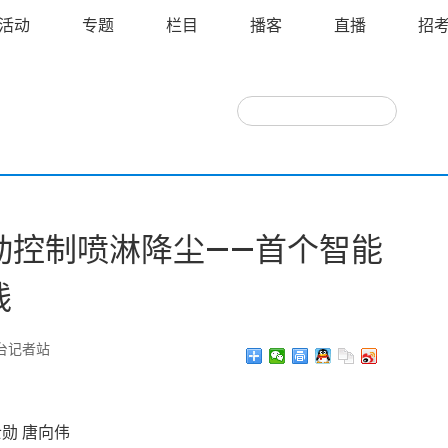
活动
专题
栏目
播客
直播
招
自动控制喷淋降尘——首个智能
线
台记者站
勋 唐向伟