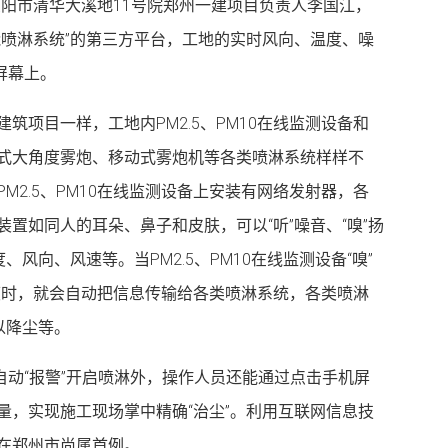
荥阳市清华大溪地11号院郑州一建项目负责人李国江，
能喷淋系统”的第三方平台，工地的实时风向、温度、噪
屏幕上。
筑项目一样，工地内PM2.5、PM10在线监测设备和
式大角度雾炮、移动式雾炮机等各类喷淋系统样样不
M2.5、PM10在线监测设备上安装有网络发射器，各
置如同人的耳朵、鼻子和皮肤，可以“听”噪音、“嗅”扬
、风向、风速等。当PM2.5、PM10在线监测设备“嗅”
的程度时，就会自动把信息传输给各类喷淋系统，各类喷淋
以降尘等。
时自动“报警”开启喷淋外，操作人员还能通过点击手机屏
量，实现施工现场掌中精确“治尘”。利用互联网信息技
在郑州市尚属首例。