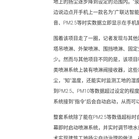
地上的扬尘逐步降到设定的范围内。”
边说边点开手机上一款名为“广联达智
音、PM2.5等时实数据立即显示在手机
围着该项目走了一圈，记者发现与其他建
塔吊喷淋、外架喷淋、围挡喷淋、固定
少。然而与其他项目不同的是，该项目P
类喷淋系统上装有喷淋阀接收器，这些装
尘，“知”温度，还能实时监测工地的湿度
到PM2.5、PM10等数据超过设定
系统接到“指令”后会自动启动，从而可
整套系统除了能在PM2.5等数值超标
幕即时启动喷淋系统，并实时调节喷水
术实现建筑工地扬尘自动治理的做法，