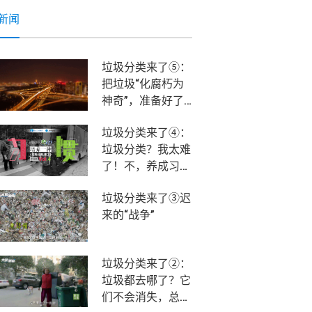
新闻
垃圾分类来了⑤：
把垃圾“化腐朽为
神奇”，准备好了
吗？该我们上场
垃圾分类来了④：
了！
垃圾分类？我太难
了！不，养成习惯
就不难！
垃圾分类来了③迟
来的“战争”
垃圾分类来了②：
垃圾都去哪了？它
们不会消失，总有