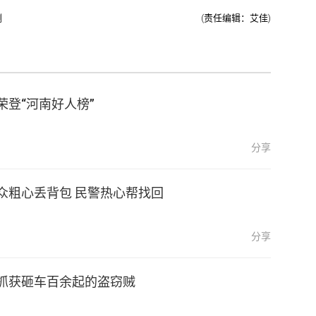
测
(责任编辑：艾佳)
荣登“河南好人榜”
分享
众粗心丢背包 民警热心帮找回
分享
抓获砸车百余起的盗窃贼