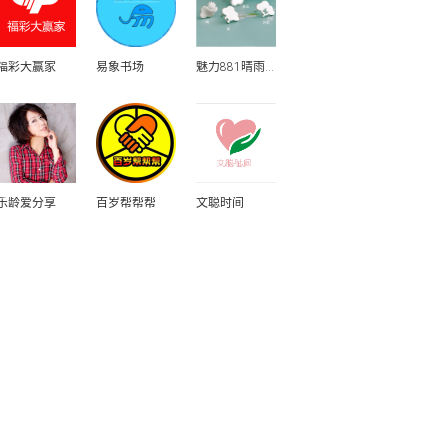
福彩大赢家
易象书场
魅力881晴雨表
乐龄爱分享
百岁帮帮帮
文聪时间