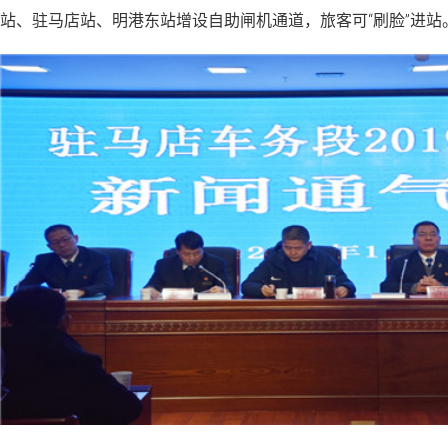
站、驻马店站、明港东站增设自助闸机通道，旅客可“刷脸”进站