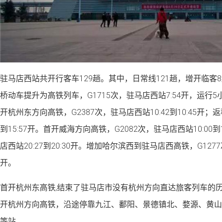
驻马店西站共开行客车129趟。其中，日常线121趟，增开临客
桥动车提升为高铁列车，G1715次，驻马店西站7:54开，运行
开杭州东方向高铁，G2387次，驻马店西站10:42到10:45开；返程
到15:57开。首开威海方向高铁，G2082次，驻马店西站10:00到1
店西站20:27到20:30开。增加哈尔滨西到驻马店西高铁，G1277次
开。
首开杭州东高铁,结束了驻马店市没有杭州方向直达旅客列车的
开杭州方向高铁，沿途停靠九江、鄱阳、景德镇北、婺源、黄山
等站。